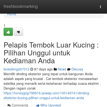
Home
freshbookmarking
Togg
navi
Home
1
Pelapis Tembok Luar Kucing :
Pilihan Unggul untuk
Kediaman Anda
lexiedimg267012
87 days ago
News
Discuss
Memilih dinding eksterior yang tepat untuk bangunan Anda
adalah aspek yang krusial . Cat tembok eksterior menawarkan
estetika yang menarik serta ketahanan terhadap cuaca ekstrim .
Dengan ragam corak
https://honeygcjy798916.qowap.com/100149741/dinding-
eksterior-kucing-pilihan-unggul-untuk-kediaman-anda
Comments
Who Upvoted