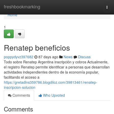
Home
freshbookmarking
Togg
navi
Home
1
Renatep beneficios
poppydyvz397682
87 days ago
News
Discuss
Todo sobre Renatep Argentina inscripción y cobros Actualmente,
el registro Renatep permite identificar a personas que desarrollan
actividades independientes dentro de la economía popular,
facilitando el acceso a
https://gretadlns359786.blogdiloz.com/39813461/renatep-
inscripcion-solucion
Comments
Who Upvoted
Comments