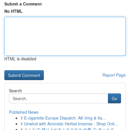
Submit a Comment
No HTML
HTML is disabled
Report Page
Search
Go
Published News
1
E-cigarette Europe Dispatch: AK 0mg & Ita...
1
Unwind with Aromatic Herbal Incense - Shop Onli...
1
みんなで 盛り上がる！ラクラク 分量 で ぎょうざ ...