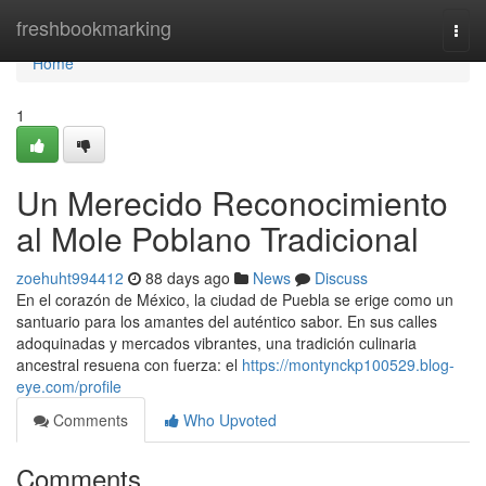
Home
freshbookmarking
Togg
navi
Home
1
Un Merecido Reconocimiento
al Mole Poblano Tradicional
zoehuht994412
88 days ago
News
Discuss
En el corazón de México, la ciudad de Puebla se erige como un
santuario para los amantes del auténtico sabor. En sus calles
adoquinadas y mercados vibrantes, una tradición culinaria
ancestral resuena con fuerza: el
https://montynckp100529.blog-
eye.com/profile
Comments
Who Upvoted
Comments