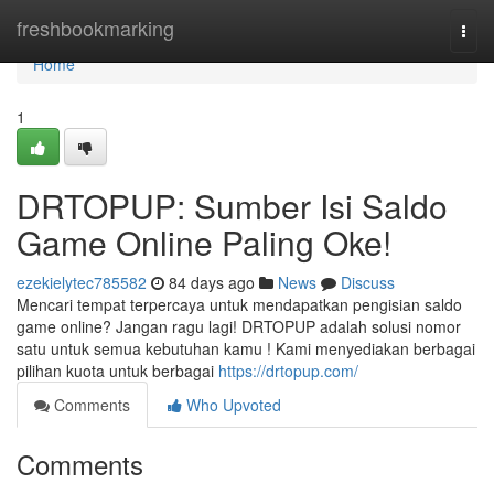
Home
freshbookmarking
Togg
navi
Home
1
DRTOPUP: Sumber Isi Saldo
Game Online Paling Oke!
ezekielytec785582
84 days ago
News
Discuss
Mencari tempat terpercaya untuk mendapatkan pengisian saldo
game online? Jangan ragu lagi! DRTOPUP adalah solusi nomor
satu untuk semua kebutuhan kamu ! Kami menyediakan berbagai
pilihan kuota untuk berbagai
https://drtopup.com/
Comments
Who Upvoted
Comments