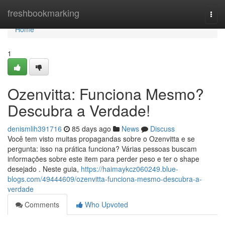
Home
freshbookmarking
Togg
navi
Home
1
Ozenvitta: Funciona Mesmo?
Descubra a Verdade!
denismlih391716
85 days ago
News
Discuss
Você tem visto muitas propagandas sobre o Ozenvitta e se
pergunta: isso na prática funciona? Várias pessoas buscam
informações sobre este item para perder peso e ter o shape
desejado . Neste guia,
https://haimaykcz060249.blue-
blogs.com/49444609/ozenvitta-funciona-mesmo-descubra-a-
verdade
Comments
Who Upvoted