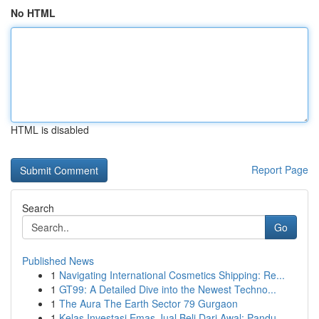
No HTML
HTML is disabled
Report Page
Search
Go
Published News
1
Navigating International Cosmetics Shipping: Re...
1
GT99: A Detailed Dive into the Newest Techno...
1
The Aura The Earth Sector 79 Gurgaon
1
Kelas Investasi Emas Jual Beli Dari Awal: Pandu...