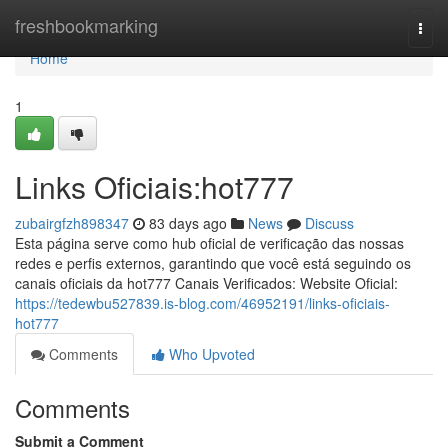
Home
freshbookmarking
Togg
navi
Home
1
Links Oficiais:hot777
zubairgfzh898347
83 days ago
News
Discuss
Esta página serve como hub oficial de verificação das nossas
redes e perfis externos, garantindo que você está seguindo os
canais oficiais da hot777 Canais Verificados: Website Oficial:
https://tedewbu527839.is-blog.com/46952191/links-oficiais-
hot777
Comments
Who Upvoted
Comments
Submit a Comment