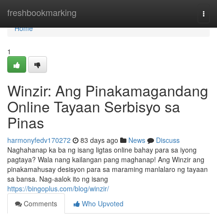
Home
freshbookmarking
Togg
navi
Home
1
Winzir: Ang Pinakamagandang
Online Tayaan Serbisyo sa
Pinas
harmonyfedv170272
83 days ago
News
Discuss
Naghahanap ka ba ng isang ligtas online bahay para sa iyong
pagtaya? Wala nang kailangan pang maghanap! Ang Winzir ang
pinakamahusay desisyon para sa maraming manlalaro ng tayaan
sa bansa. Nag-aalok ito ng isang
https://bingoplus.com/blog/winzir/
Comments
Who Upvoted