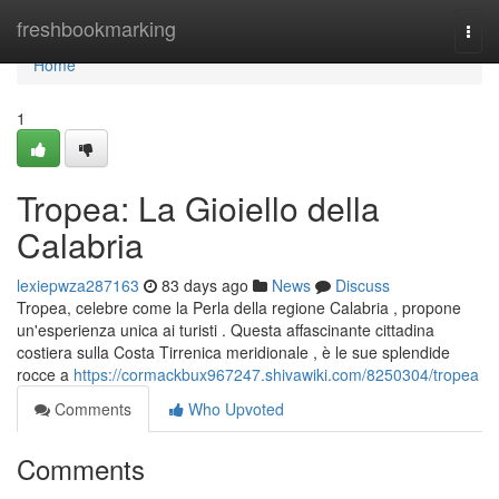
Home
freshbookmarking
Togg
navi
Home
1
Tropea: La Gioiello della
Calabria
lexiepwza287163
83 days ago
News
Discuss
Tropea, celebre come la Perla della regione Calabria , propone
un'esperienza unica ai turisti . Questa affascinante cittadina
costiera sulla Costa Tirrenica meridionale , è le sue splendide
rocce a
https://cormackbux967247.shivawiki.com/8250304/tropea
Comments
Who Upvoted
Comments