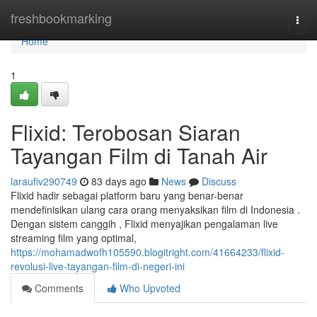
Home
freshbookmarking
Togg
navi
Home
1
Flixid: Terobosan Siaran
Tayangan Film di Tanah Air
laraufiv290749
83 days ago
News
Discuss
Flixid hadir sebagai platform baru yang benar-benar
mendefinisikan ulang cara orang menyaksikan film di Indonesia .
Dengan sistem canggih , Flixid menyajikan pengalaman live
streaming film yang optimal,
https://mohamadwofh105590.blogitright.com/41664233/flixid-
revolusi-live-tayangan-film-di-negeri-ini
Comments
Who Upvoted