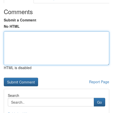
Comments
Submit a Comment
No HTML
HTML is disabled
Report Page
Search
Go