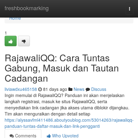
Home
freshbookmarking
Togg
navi
Home
1
RajawaliQQ: Cara Tuntas
Gabung, Masuk dan Tautan
Cadangan
liviawdxu465158
81 days ago
News
Discuss
Ingin memulai di RajawaliQQ? Panduan ini akan menjelaskan
langkah registrasi, masuk ke situs RajawaliQQ, serta
menyediakan link cadangan jika akses utama diblokir dijangkau.
Tim akan menguraikan dengan detail setiap
https://alyssavfml411486.aboutyoublog.com/53014263/rajawaliqq-
panduan-tuntas-daftar-masuk-dan-link-pengganti
Comments
Who Upvoted