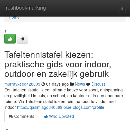
Home
freshbookmarking
Togg
navi
Home
1
Tafeltennistafel kiezen:
praktische gids voor indoor,
outdoor en zakelijk gebruik
murrayxeeq428003
81 days ago
News
Discuss
Een tafeltennistafel is een slimme keuze voor sport, ontspanning
en gezelligheid in huis, op school, op kantoor of in een openbare
ruimte. Via Tafeltennistafel is een ruim aanbod te vinden met
indoor
https://qasimiagd340869.blue-blogs.com/profile
Comments
Who Upvoted