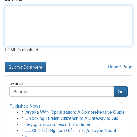
HTML is disabled
Report Page
Search
Go
Published News
1
Aryaka WAN Optimization: A Comprehensive Guide
1
Unlocking Turkish Citizenship: A Gateway to Glo...
1
Beyoğlu yabancı escort Bildirimler
1
UU88 – Trải Nghiệm Giải Trí Trực Tuyến Nhanh
Ch...