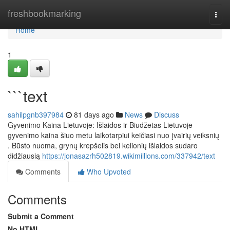
Home
freshbookmarking
Togg
navi
Home
1
```text
sahilpgnb397984
81 days ago
News
Discuss
Gyvenimo Kaina Lietuvoje: Išlaidos ir Biudžetas Lietuvoje
gyvenimo kaina šiuo metu laikotarpiui keičiasi nuo įvairių veiksnių
. Būsto nuoma, grynų krepšelis bei kelionių išlaidos sudaro
didžiausią
https://jonasazrh502819.wikimillions.com/337942/text
Comments
Who Upvoted
Comments
Submit a Comment
No HTML