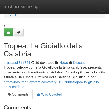
Home
freshbookmarking
Togg
navi
Home
1
Tropea: La Gioiello della
Calabria
alyssasejf811351
80 days ago
News
Discuss
Tropea, celebre come la Gioiello della terra calabrese, presenta
un'esperienza straordinaria ai visitatori . Questa pittoresca località
situata sulla Riviera Tirrenica della Calabria, si distingue per
https://bookmarksystem.com/story21267603/tropea-la-gioiello-
della-calabria
Comments
Who Upvoted
Comments