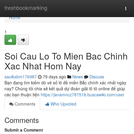
Home
freshbookmarking
Togg
navi
Home
1
Soi Cau Lo To Mien Bac Chinh
Xac Nhat Hom Nay
saulkxbm176987
79 days ago
News
Discuss
Bạn đang tìm kiếm dò vé số lô đề miền Bắc chính xác nhất ngày
nay? Chúng tôi chia sẻ kết quả dự đoán giải lô tô online để giúp
các bạn thuận tiện
https://janamncz787518.buscawiki.com/user
Comments
Who Upvoted
Comments
Submit a Comment