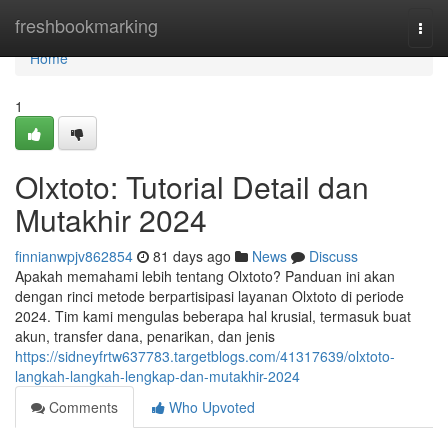
Home
freshbookmarking
Togg
navi
Home
1
Olxtoto: Tutorial Detail dan
Mutakhir 2024
finnianwpjv862854
81 days ago
News
Discuss
Apakah memahami lebih tentang Olxtoto? Panduan ini akan
dengan rinci metode berpartisipasi layanan Olxtoto di periode
2024. Tim kami mengulas beberapa hal krusial, termasuk buat
akun, transfer dana, penarikan, dan jenis
https://sidneyfrtw637783.targetblogs.com/41317639/olxtoto-
langkah-langkah-lengkap-dan-mutakhir-2024
Comments
Who Upvoted