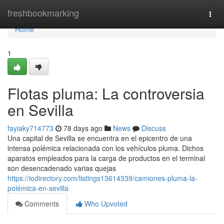
Home
freshbookmarking
Togg
navi
Home
1
Flotas pluma: La controversia
en Sevilla
fayiaky714773
78 days ago
News
Discuss
Una capital de Sevilla se encuentra en el epicentro de una
intensa polémica relacionada con los vehículos pluma. Dichos
aparatos empleados para la carga de productos en el terminal
son desencadenado varias quejas
https://iodirectory.com/listings13614339/camiones-pluma-la-
polémica-en-sevilla
Comments
Who Upvoted