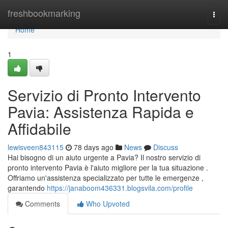
Home
freshbookmarking
Togg
navi
Home
1
Servizio di Pronto Intervento
Pavia: Assistenza Rapida e
Affidabile
lewisveen843115
78 days ago
News
Discuss
Hai bisogno di un aiuto urgente a Pavia? Il nostro servizio di
pronto intervento Pavia è l'aiuto migliore per la tua situazione .
Offriamo un'assistenza specializzato per tutte le emergenze ,
garantendo
https://janaboom436331.blogsvila.com/profile
Comments
Who Upvoted