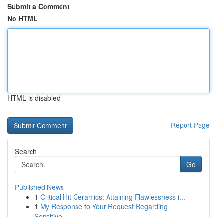
Submit a Comment
No HTML
HTML is disabled
Report Page
Search
Go
Published News
1
Critical Hit Ceramics: Attaining Flawlessness i...
1
My Response to Your Request Regarding
Sensitive...