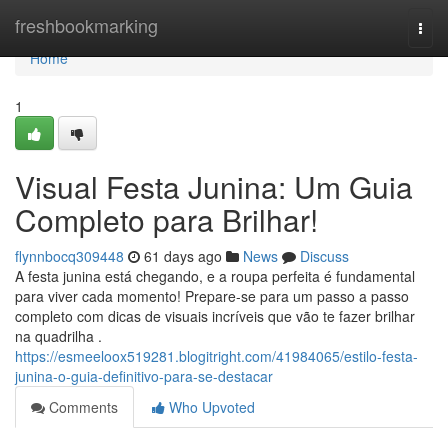
Home
freshbookmarking
Togg
navi
Home
1
Visual Festa Junina: Um Guia
Completo para Brilhar!
flynnbocq309448
61 days ago
News
Discuss
A festa junina está chegando, e a roupa perfeita é fundamental
para viver cada momento! Prepare-se para um passo a passo
completo com dicas de visuais incríveis que vão te fazer brilhar
na quadrilha .
https://esmeeloox519281.blogitright.com/41984065/estilo-festa-
junina-o-guia-definitivo-para-se-destacar
Comments
Who Upvoted