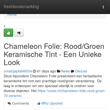
Home
freshbookmarking
Togg
navi
Home
1
Chameleon Folie: Rood/Groen
Keramische Tint - Een Unieke
Look
umairgspb846534
61 days ago
News
Discuss
Deze bijzondere Chameleon Folie presenteert een fantastische
keramische tint met een prachtige rood/groen verandering . De
laag is ontworpen om een speciaal uiterlijk te creëren voor
diverse objecten. Het
https://xxoto.nl/chameleon-folie-rood-groen-
70-ceramic/
Comments
Who Upvoted