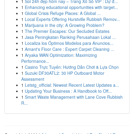
1
Soi 24h đẹp hôm nay – Trang Xổ Số VIP : Dự đ...
1
Enhancing educational opportunities with target...
1
Global Crisis Refuge Places: A Global ...
1
Local Experts Offering Hurstville Rubbish Remov...
1
Marijuana in the city: A Growing Problem?
1
The Premier Escapes: Our Secluded Estates
1
Jasa Peningkatan Ranking Perusahaan Lokal ...
1
Localiza los Óptimos Modelos para Anuncios...
1
Amant's Floor Care : Expert Carpet Cleaning ...
1
Aryaka WAN Optimization: Maximizing
Performance...
1
Casino Trực Tuyến: Hướng Dẫn Chơi & Lựa Chọn
1
Suzuki DF30ATL2: 30 HP Outboard Motor
Assessment
1
Letstg_official: Newest Recent Latest Updates a...
1
Updating Your Business : A Handbook to Off...
1
Smart Waste Management with Lane Cove Rubbish
R...