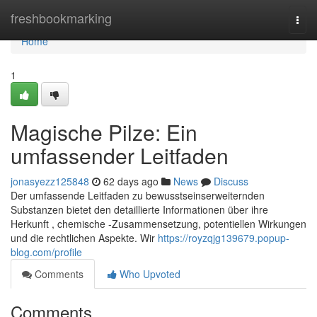
Home
freshbookmarking
Togg
navi
Home
1
Magische Pilze: Ein
umfassender Leitfaden
jonasyezz125848
62 days ago
News
Discuss
Der umfassende Leitfaden zu bewusstseinserweiternden
Substanzen bietet den detaillierte Informationen über ihre
Herkunft , chemische -Zusammensetzung, potentiellen Wirkungen
und die rechtlichen Aspekte. Wir
https://royzqjg139679.popup-
blog.com/profile
Comments
Who Upvoted
Comments