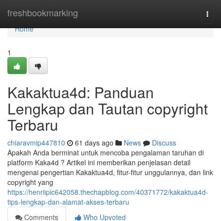
Home
freshbookmarking
Togg
navi
Home
1
Kakaktua4d: Panduan
Lengkap dan Tautan copyright
Terbaru
chiaravmip447810
61 days ago
News
Discuss
Apakah Anda berminat untuk mencoba pengalaman taruhan di
platform Kaka4d ? Artikel ini memberikan penjelasan detail
mengenai pengertian Kakaktua4d, fitur-fitur unggulannya, dan link
copyright yang
https://henriipic642058.thechapblog.com/40371772/kakaktua4d-
tips-lengkap-dan-alamat-akses-terbaru
Comments
Who Upvoted