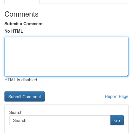
Comments
Submit a Comment
No HTML
HTML is disabled
Report Page
Search
Go