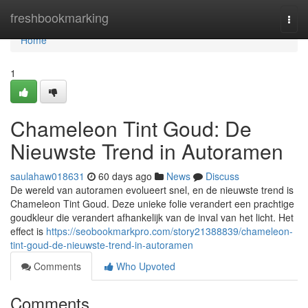
Home
freshbookmarking
Togg
navi
Home
1
Chameleon Tint Goud: De
Nieuwste Trend in Autoramen
saulahaw018631
60 days ago
News
Discuss
De wereld van autoramen evolueert snel, en de nieuwste trend is
Chameleon Tint Goud. Deze unieke folie verandert een prachtige
goudkleur die verandert afhankelijk van de inval van het licht. Het
effect is
https://seobookmarkpro.com/story21388839/chameleon-
tint-goud-de-nieuwste-trend-in-autoramen
Comments
Who Upvoted
Comments