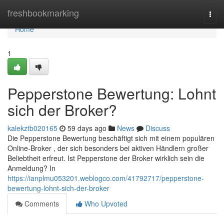
Home
freshbookmarking
Togg
navi
Home
1
Pepperstone Bewertung: Lohnt
sich der Broker?
kalekztb020165
59 days ago
News
Discuss
Die Pepperstone Bewertung beschäftigt sich mit einem populären
Online-Broker , der sich besonders bei aktiven Händlern großer
Beliebtheit erfreut. Ist Pepperstone der Broker wirklich sein die
Anmeldung? In
https://ianplmu053201.weblogco.com/41792717/pepperstone-
bewertung-lohnt-sich-der-broker
Comments
Who Upvoted