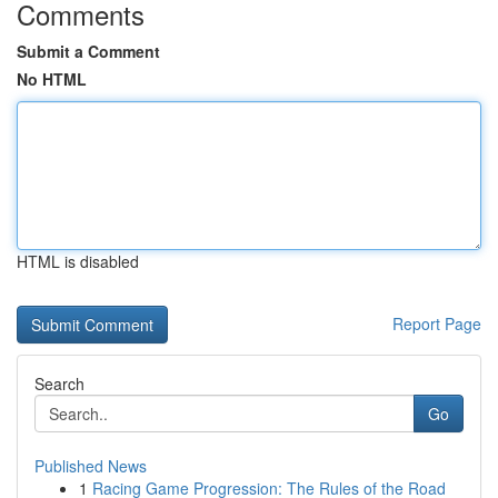
Comments
Submit a Comment
No HTML
HTML is disabled
Report Page
Search
Go
Published News
1
Racing Game Progression: The Rules of the Road