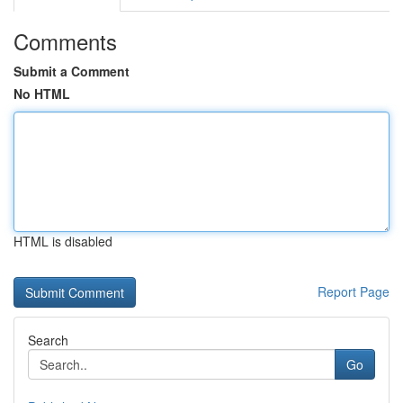
Comments
Submit a Comment
No HTML
HTML is disabled
Report Page
Search
Go