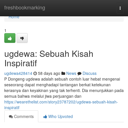
Home
freshbookmarking
Togg
navi
Home
1
ugdewa: Sebuah Kisah
Inspiratif
ugdewa428414
58 days ago
News
Discuss
P Dongeng ugdewa adalah sebuah contoh luar hebat mengenai
seseorang dapat menghadapi tantangan berkat ketekunan
kerasnya dan keyakinan yang tak terhenti. Dia menunjukkan pada
semua bahwa melalui jiwa perjuangan dan
https://wearethelist.com/story23787202/ugdewa-sebuah-kisah-
inspiratif
Comments
Who Upvoted