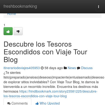
Home
freshbookmarking
Togg
navi
Home
1
Descubre los Tesoros
Escondidos con Viaje Tour
Blog
itinerariodeviajes405953
58 days ago
News
Discuss
¿Te sientes
listo|preparado|ansioso|deseoso|impaciente|entusiasmado|deseoso
de explorar sitios inolvidables? Con Viaje Tour Blog, te damos la
bienvenida a un recorrido increíble. Encuentra los destinos más
hermosos
https://hindibookmark.com/story23581225/descubre-
los-tesoros-escondidos-con-viaje-tour-blog
Comments
Who Upvoted