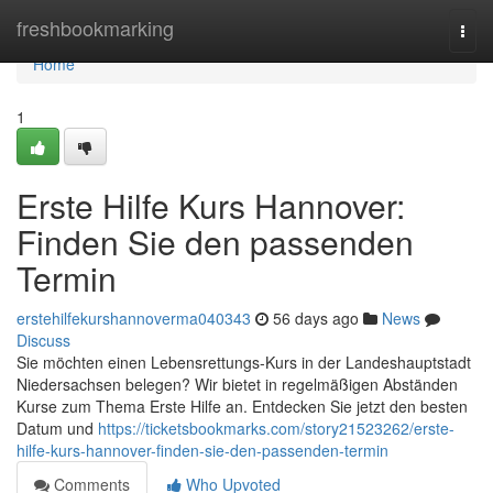
Home
freshbookmarking
Togg
navi
Home
1
Erste Hilfe Kurs Hannover:
Finden Sie den passenden
Termin
erstehilfekurshannoverma040343
56 days ago
News
Discuss
Sie möchten einen Lebensrettungs-Kurs in der Landeshauptstadt
Niedersachsen belegen? Wir bietet in regelmäßigen Abständen
Kurse zum Thema Erste Hilfe an. Entdecken Sie jetzt den besten
Datum und
https://ticketsbookmarks.com/story21523262/erste-
hilfe-kurs-hannover-finden-sie-den-passenden-termin
Comments
Who Upvoted