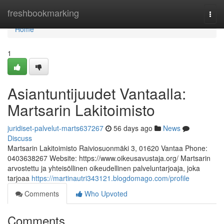
Home
freshbookmarking
Togg
navi
Home
1
Asiantuntijuudet Vantaalla:
Martsarin Lakitoimisto
juridiset-palvelut-marts637267
56 days ago
News
Discuss
Martsarin Lakitoimisto Raiviosuonmäki 3, 01620 Vantaa Phone:
0403638267 Website: https://www.oikeusavustaja.org/ Martsarin
arvostettu ja yhteisöllinen oikeudellinen palveluntarjoaja, joka
tarjoaa
https://martinautri343121.blogdomago.com/profile
Comments
Who Upvoted
Comments