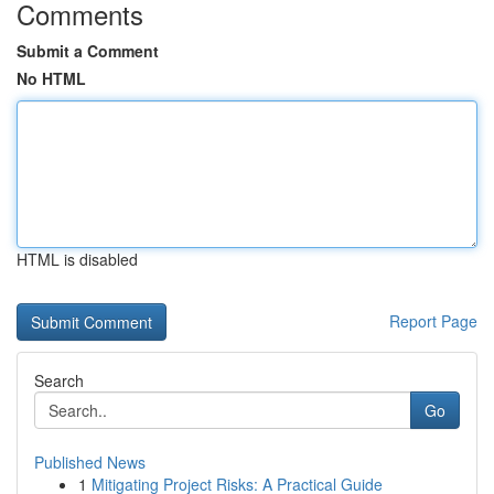
Comments
Submit a Comment
No HTML
HTML is disabled
Report Page
Search
Go
Published News
1
Mitigating Project Risks: A Practical Guide