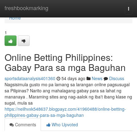
Home
freshbookmarking
Togg
navi
Home
1
Online Betting Philippines:
Gabay Para sa mga Baguhan
sportsdataanalysis401360
54 days ago
News
Discuss
Nagsisimula gusto mo pa lamang sa larangan online pagsusugal
sa Pilipinas? Narito ang mahalagang gabay para sa lahat ng
mananaya . Maraming sites ang nag-aalok ng iba't ibang klase ng
sugal, mula sa
https://neilhvxk548637.blogpayz.com/41960488/online-betting-
philippines-gabay-para-sa-mga-baguhan
Comments
Who Upvoted