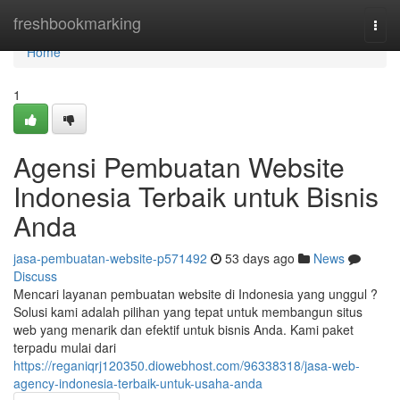
Home
freshbookmarking
Togg
navi
Home
1
Agensi Pembuatan Website
Indonesia Terbaik untuk Bisnis
Anda
jasa-pembuatan-website-p571492
53 days ago
News
Discuss
Mencari layanan pembuatan website di Indonesia yang unggul ?
Solusi kami adalah pilihan yang tepat untuk membangun situs
web yang menarik dan efektif untuk bisnis Anda. Kami paket
terpadu mulai dari
https://reganiqrj120350.diowebhost.com/96338318/jasa-web-
agency-indonesia-terbaik-untuk-usaha-anda