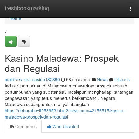
Home
freshbookmarking
Togg
navi
Home
1
Kasino Maladewa: Prospek
dan Regulasi
maldives-kira-casino132890
56 days ago
News
Discuss
Industri permainan di Maladewa menawarkan prospek sebuah
pertumbuhan yang substansial, meskipun menghadapi tantangan
pengawasan yang terus-menerus berkembang . Negara
Maladewa sedang untuk menyeimbangkan
https://deboraheyif958953.blog2news.com/42156515/kasino-
maladewa-prospek-dan-regulasi
Comments
Who Upvoted