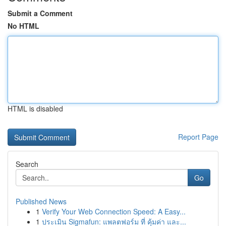
Submit a Comment
No HTML
HTML is disabled
Report Page
Search
Go
Published News
1
Verify Your Web Connection Speed: A Easy...
1
ประเมิน Sigmafun: แพลตฟอร์ม ที่ คุ้มค่า และ...