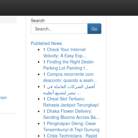
Search
Go
Published News
1
Check Your Internet
Velocity: A Easy Exp...
1
Finding the Right Destin
Parking Lot Painting f...
1
Compra recorrente com
desconto: quando a assin...
1
أفضل الشركات العاملة في
مصر لتصنيع أنظمة ...
imen
1
Cheat Slot Terbaru:
Rahasia Jackpot Terungkap!
1
Dhaka Flower Delivery:
Sending Blooms Across Ba...
1
Penginapan Dieng: Oase
Tersembunyi di Tepi Gunung
1
Crisis Technicians : Rapid