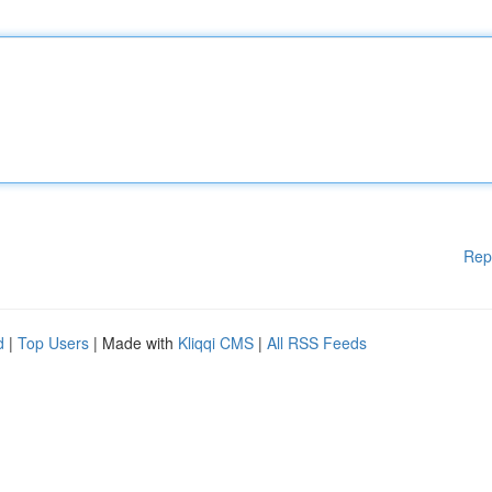
Rep
d
|
Top Users
| Made with
Kliqqi CMS
|
All RSS Feeds