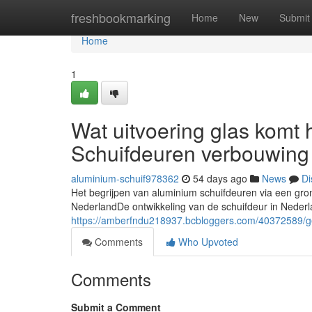
Home
freshbookmarking
Home
New
Submit
Home
1
Wat uitvoering glas komt 
Schuifdeuren verbouwing
aluminium-schuif978362
54 days ago
News
Di
Het begrijpen van aluminium schuifdeuren via een gro
NederlandDe ontwikkeling van de schuifdeur in Nederl
https://amberfndu218937.bcbloggers.com/40372589/ge
Comments
Who Upvoted
Comments
Submit a Comment