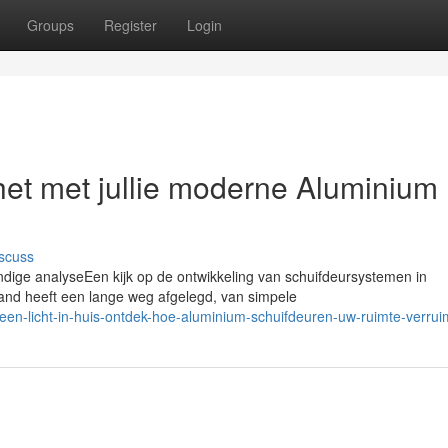
Groups
Register
Login
het met jullie moderne Aluminium
scuss
ndige analyseEen kijk op de ontwikkeling van schuifdeursystemen in
and heeft een lange weg afgelegd, van simpele
en-licht-in-huis-ontdek-hoe-aluminium-schuifdeuren-uw-ruimte-verru