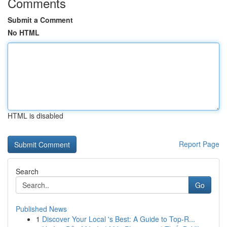
Comments
Submit a Comment
No HTML
HTML is disabled
Report Page
Search
Go
Published News
1
Discover Your Local 's Best: A Guide to Top-R...