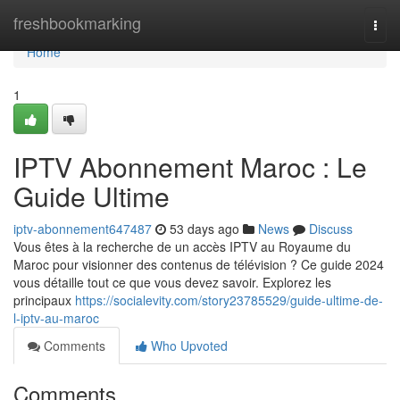
Home
freshbookmarking
Togg
navi
Home
1
IPTV Abonnement Maroc : Le
Guide Ultime
iptv-abonnement647487
53 days ago
News
Discuss
Vous êtes à la recherche de un accès IPTV au Royaume du
Maroc pour visionner des contenus de télévision ? Ce guide 2024
vous détaille tout ce que vous devez savoir. Explorez les
principaux
https://socialevity.com/story23785529/guide-ultime-de-
l-iptv-au-maroc
Comments
Who Upvoted
Comments