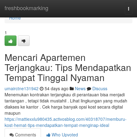
Home
freshbookmarking
Togg
navi
Home
1
Mencari Apartemen
Terjangkau: Tips Mendapatkan
Tempat Tinggal Nyaman
umairctne131942
54 days ago
News
Discuss
Menemukan kontrakan terjangkau di perantauan bisa menjadi
tantangan , tetapi tidak mustahil . Lihat lingkungan yang mudah
diakses ke kantor . Cek harga banyak opsi kost secara digital
maupun
https://mattiexxlu980435.activosblog.com/40318707/memburu-
kost-hemat-tips-mendapatkan-tempat-menginap-ideal
Comments
Who Upvoted