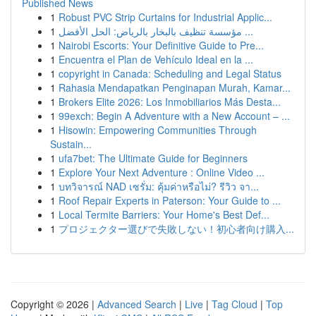
Published News
1
Robust PVC Strip Curtains for Industrial Applic...
1
مؤسسة تنظيف بالبخار بالرياض: الحل الأفضل ...
1
Nairobi Escorts: Your Definitive Guide to Pre...
1
Encuentra el Plan de Vehículo Ideal en la ...
1
copyright in Canada: Scheduling and Legal Status
1
Rahasia Mendapatkan Penginapan Murah, Kamar...
1
Brokers Elite 2026: Los Inmobiliarios Más Desta...
1
99exch: Begin A Adventure with a New Account – ...
1
Hisowin: Empowering Communities Through
Sustain...
1
ufa7bet: The Ultimate Guide for Beginners
1
Explore Your Next Adventure : Online Video ...
1
บทวิจารณ์ NAD เซรั่ม: คุ้มค่าหรือไม่? รีวิว จา...
1
Roof Repair Experts in Paterson: Your Guide to ...
1
Local Termite Barriers: Your Home's Best Def...
1
プロジェクター選びで失敗しない！初心者向け購入...
Copyright © 2026 |
Advanced Search
|
Live
|
Tag Cloud
|
Top