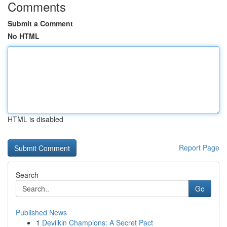
Comments
Submit a Comment
No HTML
HTML is disabled
Report Page
Search
Go
Published News
1
Devilkin Champions: A Secret Pact