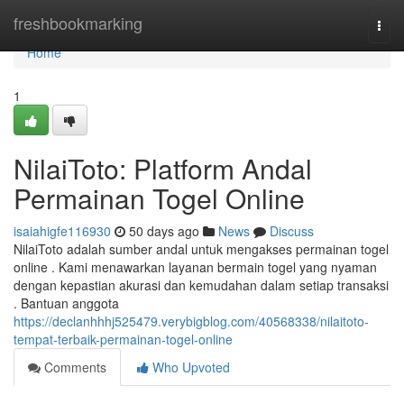
Home
freshbookmarking
Togg
navi
Home
1
NilaiToto: Platform Andal
Permainan Togel Online
isaiahigfe116930
50 days ago
News
Discuss
NilaiToto adalah sumber andal untuk mengakses permainan togel
online . Kami menawarkan layanan bermain togel yang nyaman
dengan kepastian akurasi dan kemudahan dalam setiap transaksi
. Bantuan anggota
https://declanhhhj525479.verybigblog.com/40568338/nilaitoto-
tempat-terbaik-permainan-togel-online
Comments
Who Upvoted