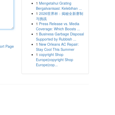
1
Mengetahui Grating
Bergalvanisasi: Kelebihan ...
1
2026世界杯：揭秘全新赛制
与挑战
1
Press Release vs. Media
Coverage: Which Boosts ...
1
Business Garbage Disposal
Supported by Rubbish ...
1
New Orleans AC Repair:
ort Page
Stay Cool This Summer
1
copyright Shop
Europe|copyright Shop
Europe|cop...