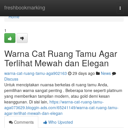
Home
freshbookmarking
Togg
navi
Home
1
Warna Cat Ruang Tamu Agar
Terlihat Mewah dan Elegan
warna-cat-ruang-tamu-aga902163
29 days ago
News
Discuss
Untuk menciptakan nuansa berkelas di ruang tamu Anda,
pemilihan warna sangat penting . Beberapa tone seperti platinum
yang memberikan tampilan modern, atau gold demi kesan
keanggunan. Di sisi lain,
https://warna-cat-ruang-tamu-
aga073629.bloggin-ads.com/65241149/warna-cat-ruang-tamu-
agar-terlihat-mewah-dan-elegan
Comments
Who Upvoted