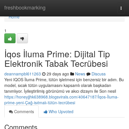
Home
freshbookmarking
Togg
navi
Home
1
İqos İluma Prime: Dijital Tip
Elektronik Tabak Tecrübesi
deannampbl611263
29 days ago
News
Discuss
Yeni IQOS İluma Prime, tütün işletmesi için benzersiz bir adım. Bu
model, sıcak tütün uygulamasını kapsamlı olarak başkadan
tanımlıyor. İyileştirilmiş görünümü ve akıcı dizaynı ile Son nesil
https://honeyjjhk638968.blogsvirals.com/40647187/İqos-İluma-
prime-yeni-Çağ-isıtmalı-tütün-tecrübesi
Comments
Who Upvoted
Comments